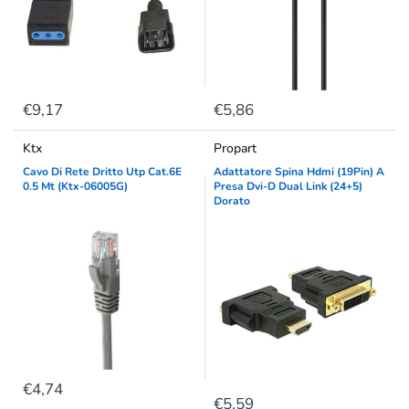
€9,17
€5,86
Ktx
Propart
Cavo Di Rete Dritto Utp Cat.6E
Adattatore Spina Hdmi (19Pin) A
0.5 Mt (Ktx-06005G)
Presa Dvi-D Dual Link (24+5)
Dorato
€4,74
€5,59