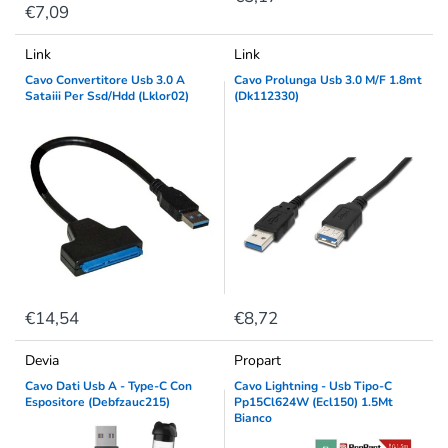
€7,09
Link
Link
Cavo Convertitore Usb 3.0 A
Cavo Prolunga Usb 3.0 M/F 1.8mt
Sataiii Per Ssd/Hdd (Lklor02)
(Dk112330)
€14,54
€8,72
Devia
Propart
Cavo Dati Usb A - Type-C Con
Cavo Lightning - Usb Tipo-C
Espositore (Debfzauc215)
Pp15Cl624W (Ecl150) 1.5Mt
Bianco