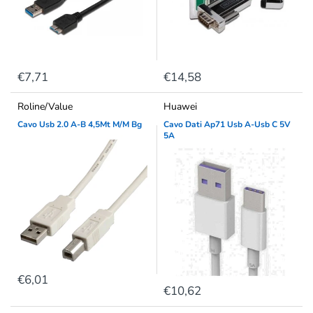
€7,71
€14,58
Roline/Value
Huawei
Cavo Usb 2.0 A-B 4,5Mt M/M Bg
Cavo Dati Ap71 Usb A-Usb C 5V
5A
€6,01
€10,62