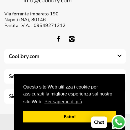
info@coolibry.com
Via ferrante imparato 190
Napoli (NA), 80146
Partita I.V.A. : 09549271212
Coolibry.com
Servizio clienti
Questo sito Web utilizza i cookie per
assicurarti la migliore esperienza sul nostro
Sicurezza & Trasparenza
sito Web.
Per saperne di più
Fatto!
© 2026 Coolibry. All Rights Reserved
Chat