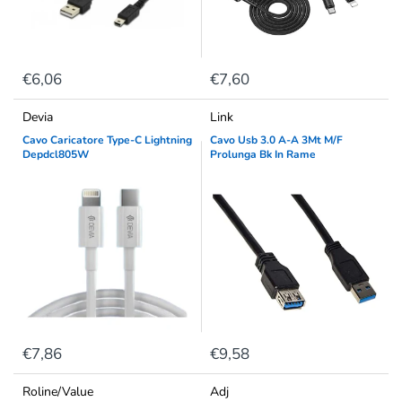
€6,06
€7,60
Devia
Link
Cavo Caricatore Type-C Lightning
Cavo Usb 3.0 A-A 3Mt M/F
Depdcl805W
Prolunga Bk In Rame
€7,86
€9,58
Roline/Value
Adj