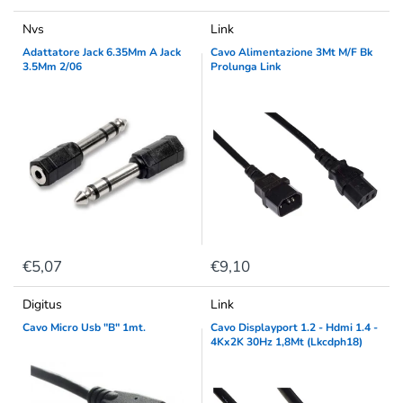
Nvs
Link
Adattatore Jack 6.35Mm A Jack
Cavo Alimentazione 3Mt M/F Bk
3.5Mm 2/06
Prolunga Link
€5,07
€9,10
Digitus
Link
Cavo Micro Usb "B" 1mt.
Cavo Displayport 1.2 - Hdmi 1.4 -
4Kx2K 30Hz 1,8Mt (Lkcdph18)