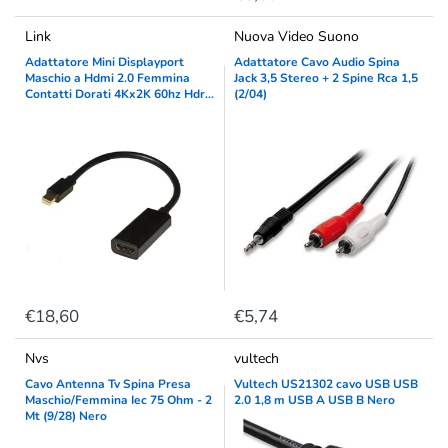
Link
Nuova Video Suono
Adattatore Mini Displayport
Adattatore Cavo Audio Spina
Maschio a Hdmi 2.0 Femmina
Jack 3,5 Stereo + 2 Spine Rca 1,5
Contatti Dorati 4Kx2K 60hz Hdr
(2/04)
Rgb 4:4:4
€18,60
€5,74
Nvs
vultech
Cavo Antenna Tv Spina Presa
Vultech US21302 cavo USB USB
Maschio/Femmina Iec 75 Ohm - 2
2.0 1,8 m USB A USB B Nero
Mt (9/28) Nero