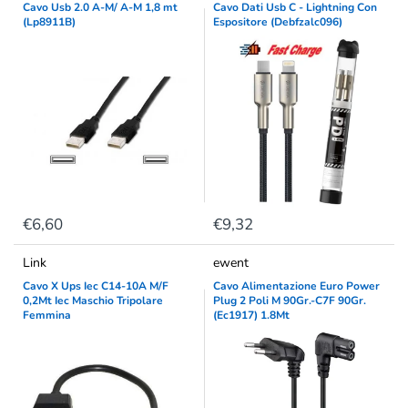
Cavo Usb 2.0 A-M/ A-M 1,8 mt
Cavo Dati Usb C - Lightning Con
(Lp8911B)
Espositore (Debfzalc096)
€6,60
€9,32
Link
ewent
Cavo X Ups Iec C14-10A M/F
Cavo Alimentazione Euro Power
0,2Mt Iec Maschio Tripolare
Plug 2 Poli M 90Gr.-C7F 90Gr.
Femmina
(Ec1917) 1.8Mt