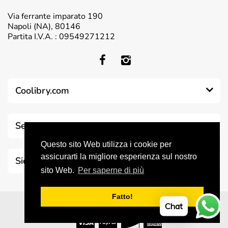
Via ferrante imparato 190
Napoli (NA), 80146
Partita I.V.A. : 09549271212
Coolibry.com
Servizio clienti
Questo sito Web utilizza i cookie per
assicurarti la migliore esperienza sul nostro
Sicurezza & Trasparenza
sito Web.
Per saperne di più
Fatto!
© 2026 Coolibry. All Rights Reserved
Chat