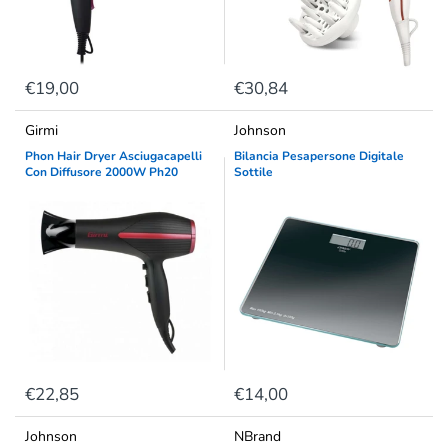
€19,00
€30,84
Girmi
Johnson
Phon Hair Dryer Asciugacapelli
Bilancia Pesapersone Digitale
Con Diffusore 2000W Ph20
Sottile
€22,85
€14,00
Johnson
NBrand