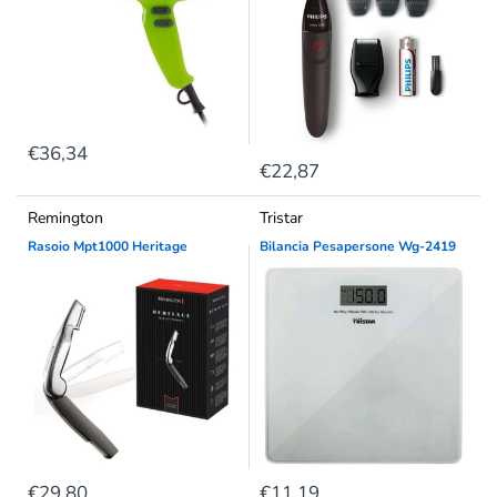
€36,34
€22,87
Remington
Tristar
Rasoio Mpt1000 Heritage
Bilancia Pesapersone Wg-2419
€29,80
€11,19