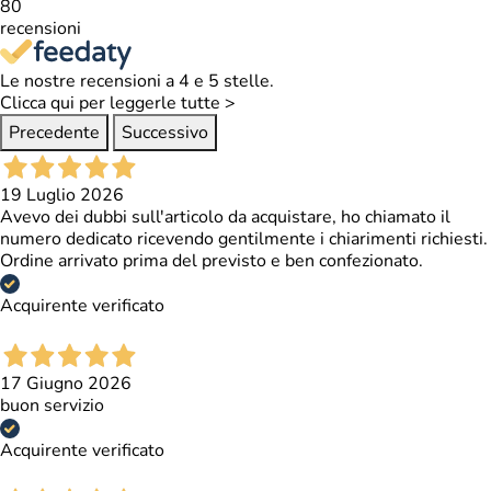
80
Struttura
melaminico -
recensioni
spessore 2 cm
Le nostre recensioni a 4 e 5 stelle.
Acciaio - vernice a
Clicca qui per leggerle tutte >
volvere epossidica
Precedente
Successivo
- spessore 15 mm
- quadrate 7 x 7
Gambe
19 Luglio 2026
cm - altezza
Avevo dei dubbi sull'articolo da acquistare, ho chiamato il
regolabile su tre
numero dedicato ricevendo gentilmente i chiarimenti richiesti.
livelli 82/85/88
Ordine arrivato prima del previsto e ben confezionato.
cm
Acquirente verificato
Uscenti - acciaio
ad alta resistenza
- diametro 16 mm
17 Giugno 2026
Aste
- spessore 2,2
buon servizio
mm - protezione
in plastica nella
Acquirente verificato
parte terminale