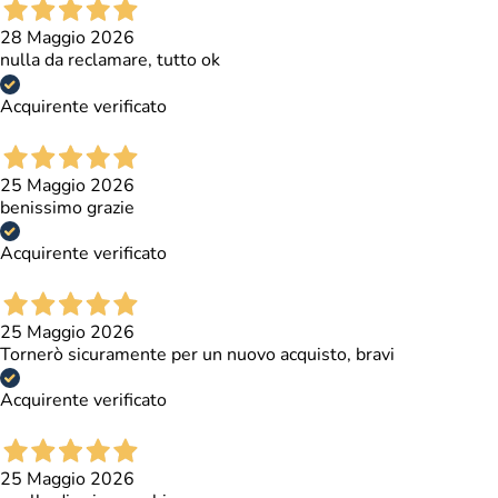
Campo di gioco
Laminato plastico
28 Maggio 2026
nulla da reclamare, tutto ok
Cestelli situati
Recupero palline
dietro le porte
Acquirente verificato
Materiale plastico
Ometti
(Moplen) - Colore
25 Maggio 2026
rosso/blu
benissimo grazie
Segnapunti
Rosso/Blu
Acquirente verificato
2 - per introdurre
Bocchettoni
in campo le palline
25 Maggio 2026
Palline
10 - Colore bianco
Tornerò sicuramente per un nuovo acquisto, bravi
Norme europee
Acquirente verificato
armonizzate sulla
Conformità
sicurezza EN 71-1,
71-2, 71-3 e 71-
25 Maggio 2026