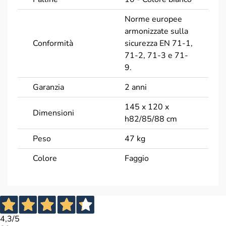
Norme europee
armonizzate sulla
Conformità
sicurezza EN 71-1,
71-2, 71-3 e 71-
9.
Garanzia
2 anni
145 x 120 x
Dimensioni
h82/85/88 cm
Peso
47 kg
Colore
Faggio
Dati tecnici
MDF -
4,3
/5
rivestimento