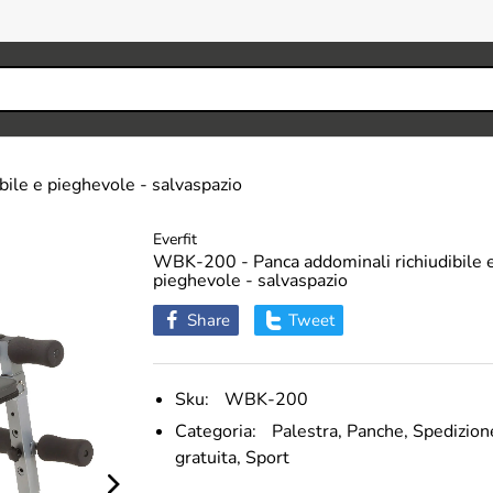
ile e pieghevole - salvaspazio
Everfit
WBK-200 - Panca addominali richiudibile 
pieghevole - salvaspazio
Share
Tweet
Sku:
WBK-200
Categoria:
Palestra,
Panche,
Spedizion
gratuita,
Sport