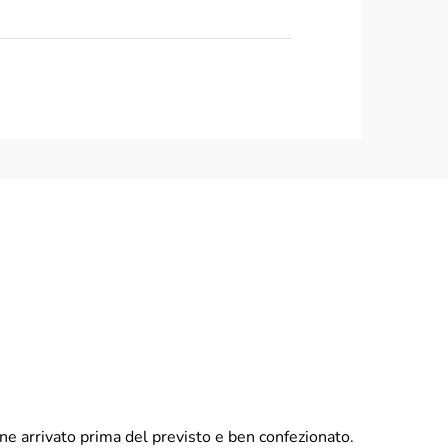
pact - imbottito
8 x 38 x 1.2mm
ine arrivato prima del previsto e ben confezionato.