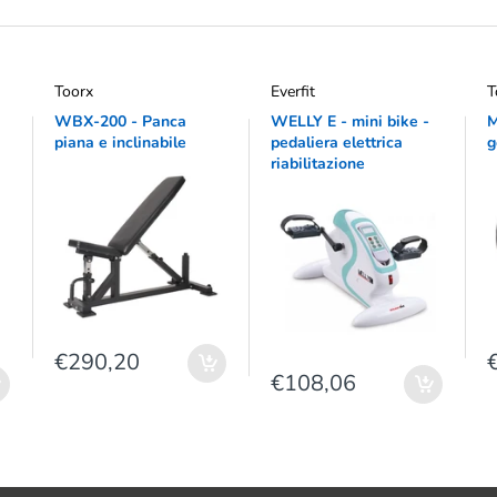
Toorx
Everfit
T
WBX-200 - Panca
WELLY E - mini bike -
M
piana e inclinabile
pedaliera elettrica
g
riabilitazione
€290,20
€108,06