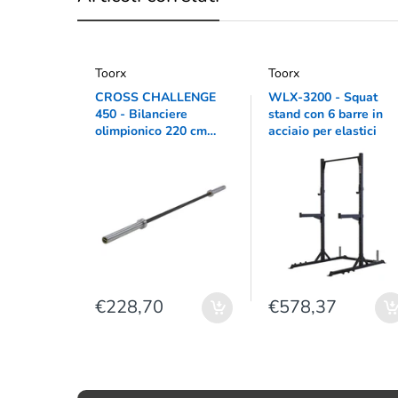
Toorx
Toorx
CROSS CHALLENGE
WLX-3200 - Squat
450 - Bilanciere
stand con 6 barre in
olimpionico 220 cm
acciaio per elastici
brunito - peso max 450
kg - ø50 mm
€228,70
€578,37