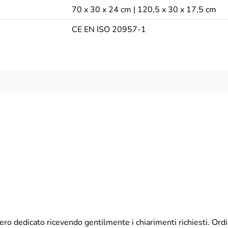
70 x 30 x 24 cm | 120,5 x 30 x 17,5 cm
CE EN ISO 20957-1
100 Kg
pieghevole - sistema di chiusura super com
102 x 29,5 x 4 cm
tubolare in acciaio - sezione quadrata - 3
schiuma ad alta densità
7,5 Kg
119 x 31,5 x 55,5 cm
70 x 30 x 24 cm | 120,5 x 30 x 17,5 cm
ero dedicato ricevendo gentilmente i chiarimenti richiesti. Ord