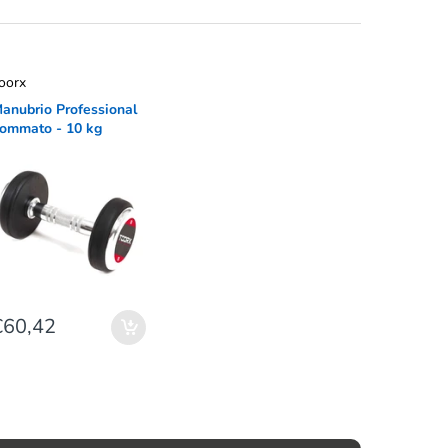
oorx
anubrio Professional
ommato - 10 kg
€60,42