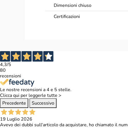
Dimensioni chiuso
Certificazioni
Dati tecnici
Peso massimo utente + carico pesi
Sedile
4,3
/5
Dimensione sedile
80
recensioni
Telaio
Le nostre recensioni a 4 e 5 stelle.
Rulli
Clicca qui per leggerle tutte >
Peso
Precedente
Successivo
Dimensioni aperto
19 Luglio 2026
Dimensioni chiuso
Avevo dei dubbi sull'articolo da acquistare, ho chiamato il num